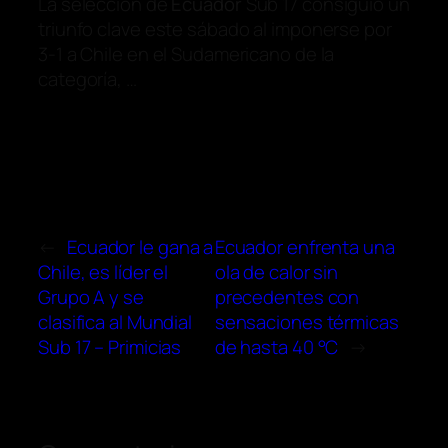
La selección de
Ecuador
Sub 17 consiguió un
triunfo clave este sábado al imponerse por
3-1 a Chile en el Sudamericano de la
categoría, …
←
Ecuador le gana a
Ecuador enfrenta una
Chile, es líder el
ola de calor sin
Grupo A y se
precedentes con
clasifica al Mundial
sensaciones térmicas
Sub 17 – Primicias
de hasta 40 °C
→