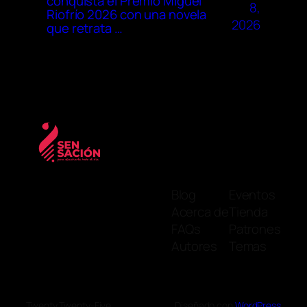
conquista el Premio Miguel
8,
Riofrío 2026 con una novela
2026
que retrata …
Blog
Eventos
Acerca de
Tienda
FAQs
Patrones
Autores
Temas
Twenty Twenty-Five
Diseñado con
WordPress