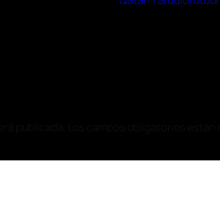
Qatar! | Studiofutbol
erá publicada.
Los campos obligatorios están