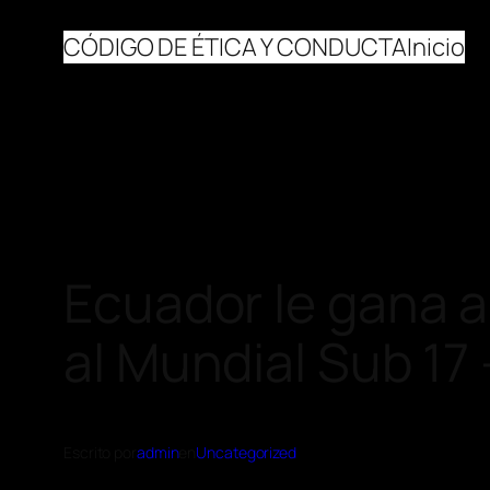
CÓDIGO DE ÉTICA Y CONDUCTA
Inicio
Ecuador le gana a 
al Mundial Sub 17 
Escrito por
admin
en
Uncategorized