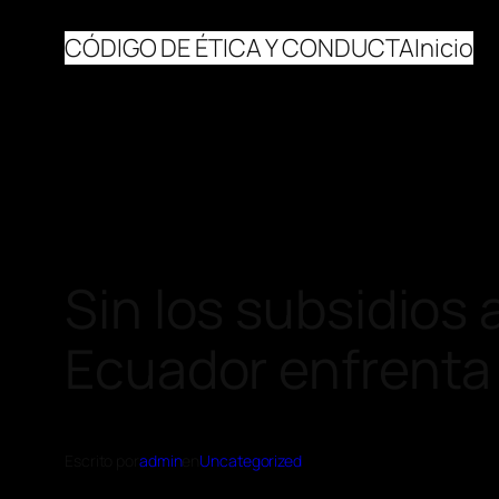
CÓDIGO DE ÉTICA Y CONDUCTA
Inicio
Sin los subsidios 
Ecuador enfrenta
Escrito por
admin
en
Uncategorized