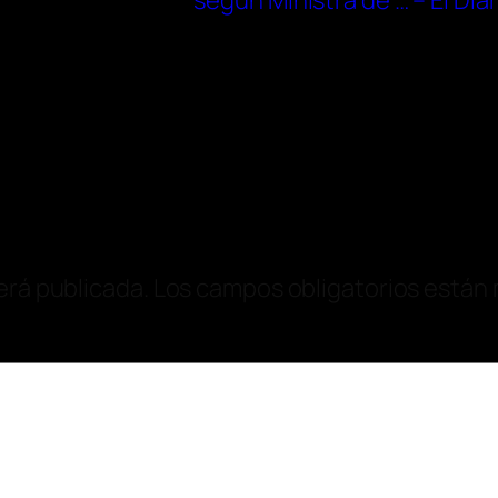
según Ministra de … – El Diar
erá publicada.
Los campos obligatorios están