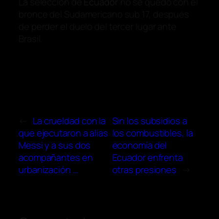
La selección de
Ecuador
no se quedó con el
bronce del Sudamericano sub 17, después
de perder el duelo del tercer lugar ante
Brasil.
←
La crueldad con la
Sin los subsidios a
que ejecutaron a alias
los combustibles, la
Messi y a sus dos
economía del
acompañantes en
Ecuador enfrenta
urbanización …
otras presiones
→