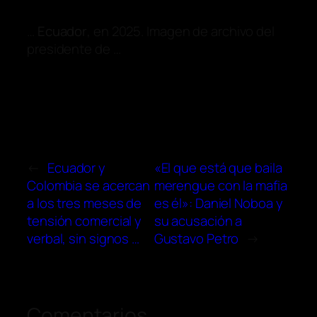
…
Ecuador
, en 2025. Imagen de archivo del
presidente de …
←
Ecuador y
«El que está que baila
Colombia se acercan
merengue con la mafia
a los tres meses de
es él»: Daniel Noboa y
tensión comercial y
su acusación a
verbal, sin signos …
Gustavo Petro
→
Comentarios