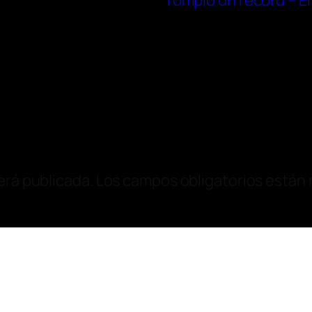
rompió un récord – El
erá publicada.
Los campos obligatorios están