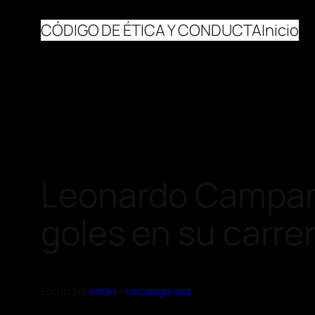
CÓDIGO DE ÉTICA Y CONDUCTA
Inicio
Leonardo Campan
goles en su carre
Escrito por
admin
en
Uncategorized