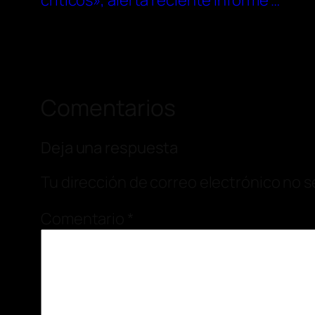
críticos», alerta reciente informe …
Comentarios
Deja una respuesta
Tu dirección de correo electrónico no s
Comentario
*