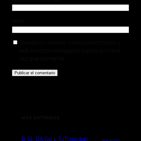
Web
Guarda mi nombre, correo electrónico y
web en este navegador para la próxima
vez que comente.
MÁS ENTRADAS
B-Sí, TÍA Go y TuTi no dan
agosto