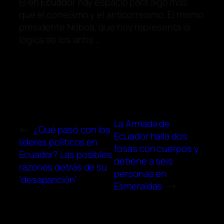
El en
Ecuador
hay espacio para algo más
que el correísmo y el anticorreísmo. El mismo
presidente Noboa, que hoy representa la
lógica de los antis …
La Armada de
←
¿Qué pasó con los
Ecuador halla dos
líderes políticos en
fosas con cuerpos y
Ecuador? Las posibles
detiene a seis
razones detrás de su
personas en
‘desaparición’
Esmeraldas
→