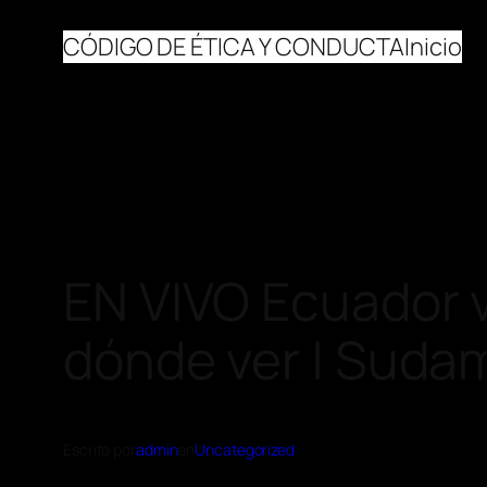
CÓDIGO DE ÉTICA Y CONDUCTA
Inicio
EN VIVO Ecuador vs
dónde ver | Suda
Escrito por
admin
en
Uncategorized