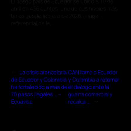
El riesgo país de
Ecuador
se ubicó el 10 de
abril en 436 puntos, uno de sus niveles más
bajos desde febrero de 2026. Imagen
referencial de la …
←
La crisis arancelaria
CAN llama a Ecuador
de Ecuador y Colombia
y Colombia a retomar
ha fortalecido a más de
el diálogo ante la
70 pasos ilegales … –
guerra comercial y
Ecuavisa
recalca …
→