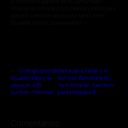
El secretario general de la Comunidad
Andina se comunicó con Noboa y Petro para
advertir «efectos adversos» tanto para
Ecuador
como Colombia ante …
←
El riesgo país de
Defraudó a Farías y lo
Ecuador baja y se
borró en Barcelona SC,
ubica en 436
no lo tiene en cuenta ni
puntos – Primicias
para el equipo B
→
Comentarios