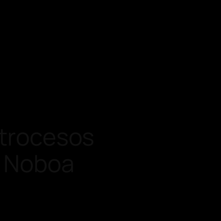
etrocesos
l Noboa