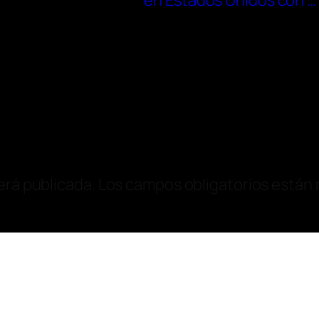
en Estados Unidos con …
erá publicada.
Los campos obligatorios están