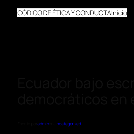
CÓDIGO DE ÉTICA Y CONDUCTA
Inicio
Ecuador bajo escr
democráticos en 
Escrito por
admin
en
Uncategorized