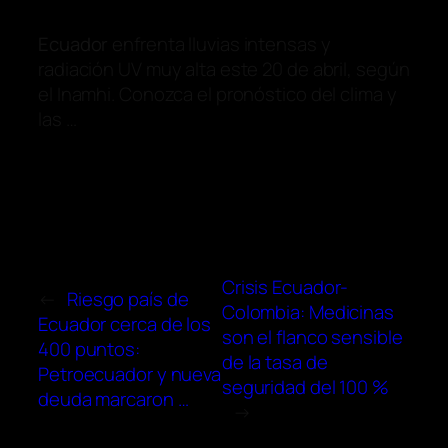
Ecuador
enfrenta lluvias intensas y
radiación UV muy alta este 20 de abril, según
el Inamhi. Conozca el pronóstico del clima y
las …
Crisis Ecuador-
←
Riesgo país de
Colombia: Medicinas
Ecuador cerca de los
son el flanco sensible
400 puntos:
de la tasa de
Petroecuador y nueva
seguridad del 100 %
deuda marcaron …
→