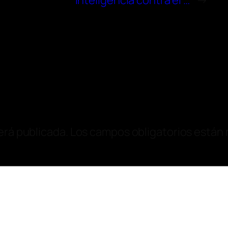
inteligencia contra el …
→
erá publicada.
Los campos obligatorios están