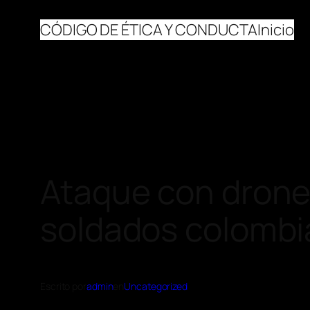
CÓDIGO DE ÉTICA Y CONDUCTA
Inicio
Ataque con drones
soldados colomb
Escrito por
admin
en
Uncategorized