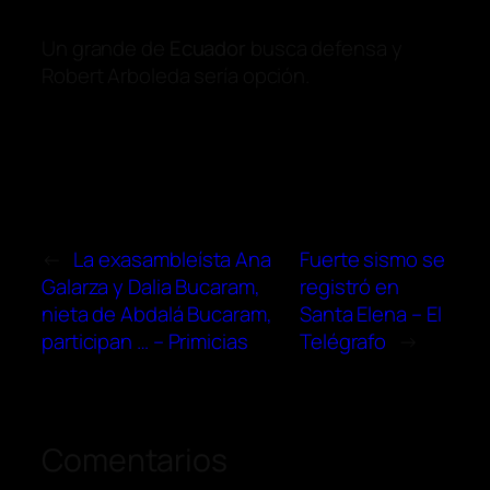
Un grande de
Ecuador
busca defensa y
Robert Arboleda sería opción.
←
La exasambleísta Ana
Fuerte sismo se
Galarza y Dalia Bucaram,
registró en
nieta de Abdalá Bucaram,
Santa Elena – El
participan … – Primicias
Telégrafo
→
Comentarios