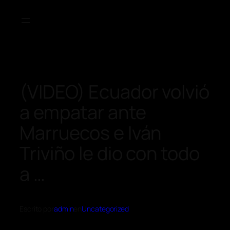
(VIDEO) Ecuador volvió
a empatar ante
Marruecos e Iván
Triviño le dio con todo
a …
Escrito por
admin
en
Uncategorized