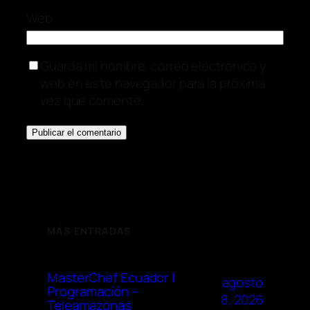
Web
Guarda mi nombre, correo electrónico y
web en este navegador para la próxima
vez que comente.
MÁS ENTRADAS
MasterChef Ecuador |
agosto
Programación –
8, 2026
Teleamazonas