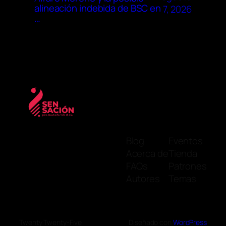
alineación indebida de BSC en
7, 2026
…
Blog
Eventos
Acerca de
Tienda
FAQs
Patrones
Autores
Temas
Twenty Twenty-Five
Diseñado con
WordPress