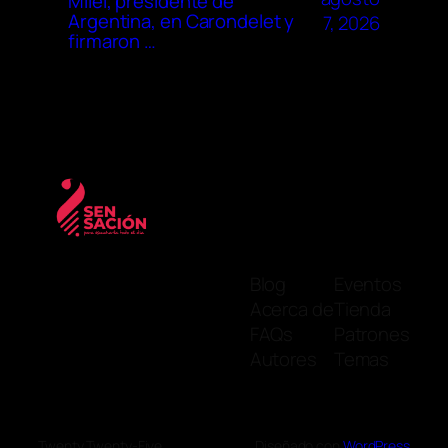
Milei, presidente de
Argentina, en Carondelet y
7, 2026
firmaron …
Blog
Eventos
Acerca de
Tienda
FAQs
Patrones
Autores
Temas
Twenty Twenty-Five
Diseñado con
WordPress