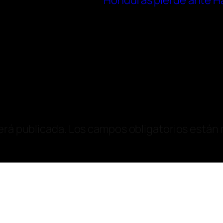
Honduras pierde ante Ha
erá publicada.
Los campos obligatorios están