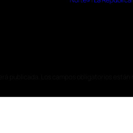
Norte» | La República
erá publicada.
Los campos obligatorios están