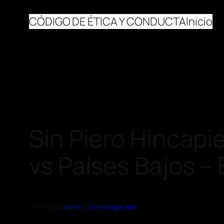
CÓDIGO DE ÉTICA Y CONDUCTA
Inicio
Sin Piero Hincapi
vs Países Bajos – 
Escrito por
admin
en
Uncategorized