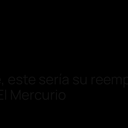
é, este sería su ree
El Mercurio