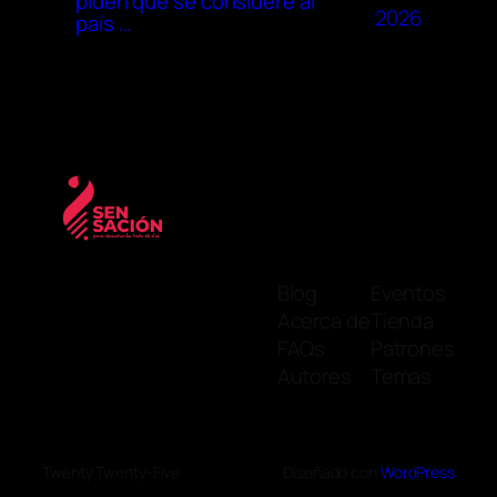
piden que se considere al
2026
país …
Blog
Eventos
Acerca de
Tienda
FAQs
Patrones
Autores
Temas
Twenty Twenty-Five
Diseñado con
WordPress