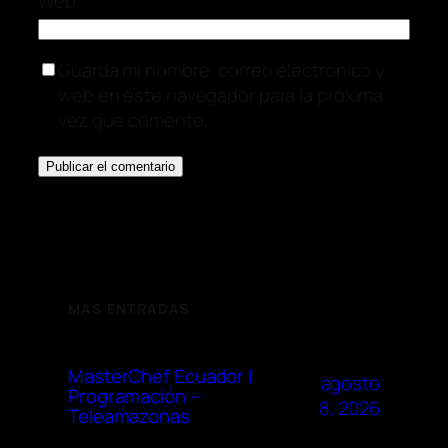
Web
Guarda mi nombre, correo electrónico y
web en este navegador para la próxima
vez que comente.
MÁS ENTRADAS
MasterChef Ecuador |
agosto
Programación –
8, 2026
Teleamazonas