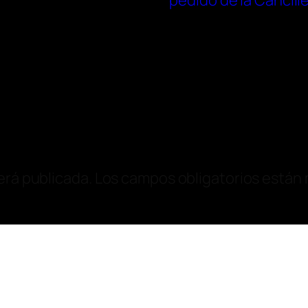
pedido de la Cancille
erá publicada.
Los campos obligatorios están