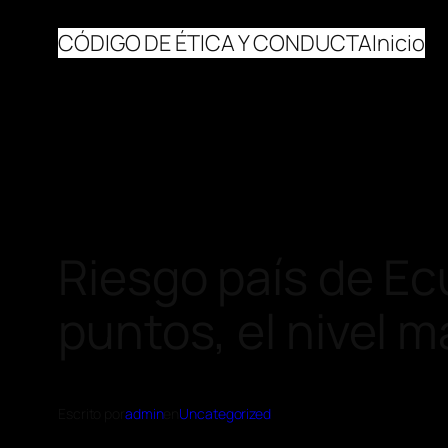
CÓDIGO DE ÉTICA Y CONDUCTA
Inicio
Riesgo país de Ec
puntos, el nivel 
Escrito por
admin
en
Uncategorized