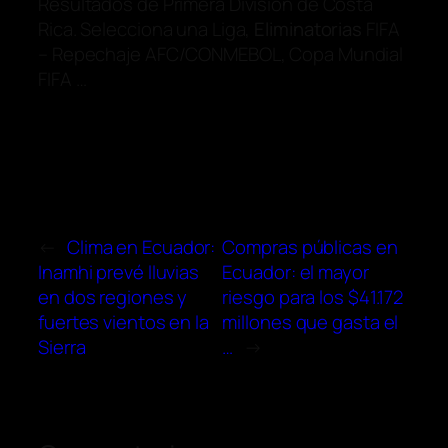
Resultados de Primera División de Costa
Rica. Selecciona una Liga,
Eliminatorias
FIFA
– Repechaje AFC/CONMEBOL, Copa Mundial
FIFA …
←
Clima en Ecuador:
Compras públicas en
Inamhi prevé lluvias
Ecuador: el mayor
en dos regiones y
riesgo para los $41.172
fuertes vientos en la
millones que gasta el
Sierra
…
→