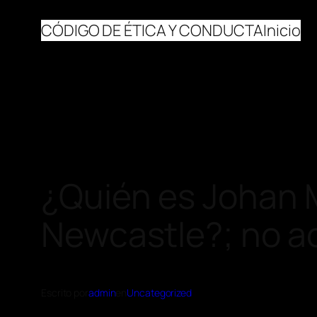
CÓDIGO DE ÉTICA Y CONDUCTA
Inicio
¿Quién es Johan M
Newcastle?; no a
Escrito por
admin
en
Uncategorized