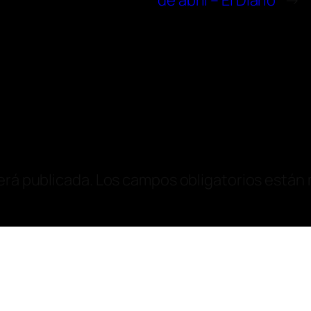
de abril – El Diario
→
erá publicada.
Los campos obligatorios están