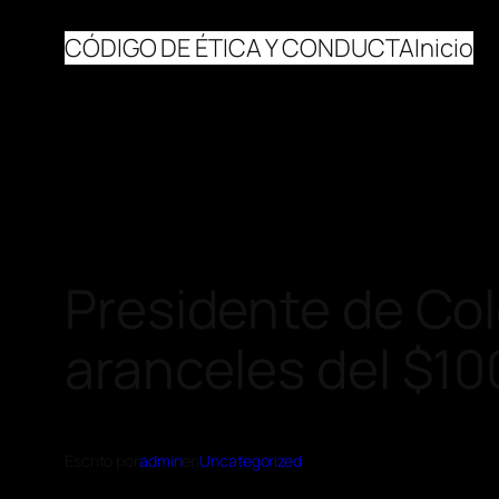
CÓDIGO DE ÉTICA Y CONDUCTA
Inicio
Presidente de Co
aranceles del $1
Escrito por
admin
en
Uncategorized