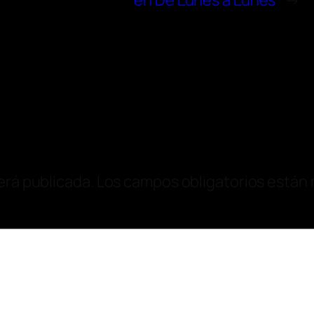
en De Lunes a Lunes
→
erá publicada.
Los campos obligatorios están