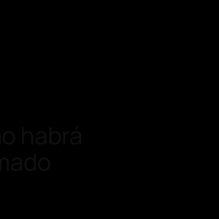
no habrá
rmado