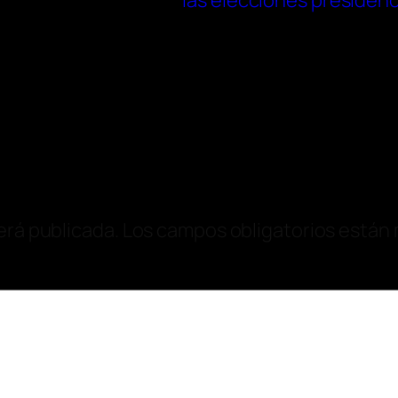
las elecciones presidenc
erá publicada.
Los campos obligatorios están