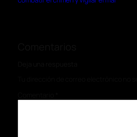
combatir el crimen y vigilar el mar
Comentarios
Deja una respuesta
Tu dirección de correo electrónico no s
Comentario
*