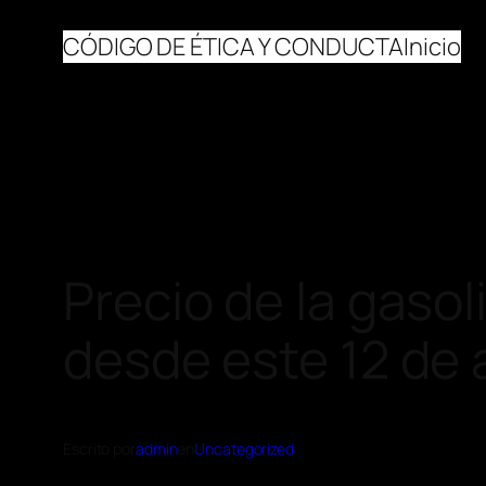
CÓDIGO DE ÉTICA Y CONDUCTA
Inicio
Precio de la gasol
desde este 12 de a
Escrito por
admin
en
Uncategorized