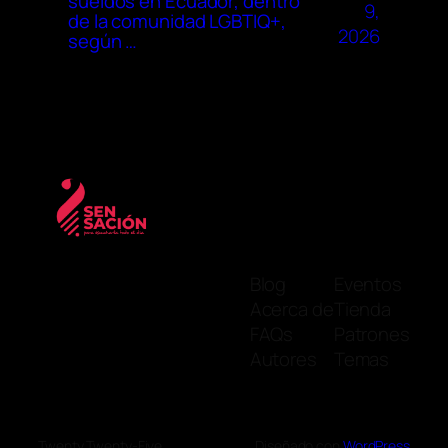
sueldos en Ecuador, dentro
9,
de la comunidad LGBTIQ+,
2026
según …
Blog
Eventos
Acerca de
Tienda
FAQs
Patrones
Autores
Temas
Twenty Twenty-Five
Diseñado con
WordPress