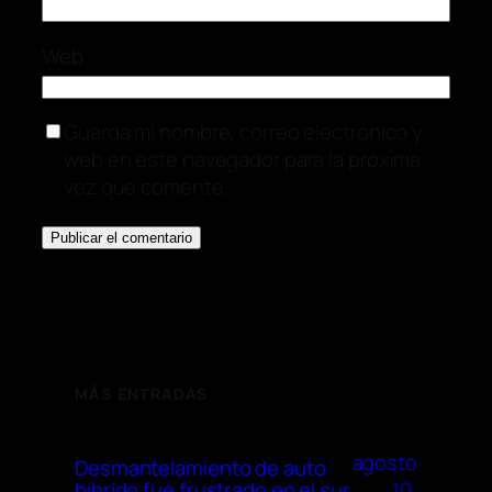
Web
Guarda mi nombre, correo electrónico y
web en este navegador para la próxima
vez que comente.
MÁS ENTRADAS
agosto
Desmantelamiento de auto
10,
híbrido fue frustrado en el sur