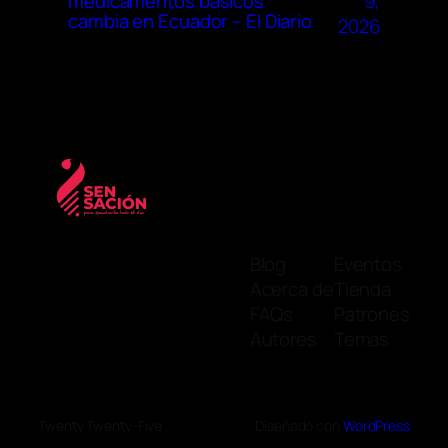
9,
medicamentos básicos
cambia en Ecuador – El Diario
2026
Blog
Eventos
Acerca de
Tienda
FAQs
Patrones
Autores
Temas
Twenty Twenty-Five
Diseñado con
WordPress