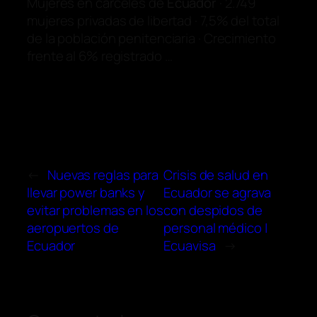
Mujeres en cárceles de
Ecuador
· 2.749
mujeres privadas de libertad · 7,5% del total
de la población penitenciaria · Crecimiento
frente al 6% registrado …
←
Nuevas reglas para
Crisis de salud en
llevar power banks y
Ecuador se agrava
evitar problemas en los
con despidos de
aeropuertos de
personal médico |
Ecuador
Ecuavisa
→