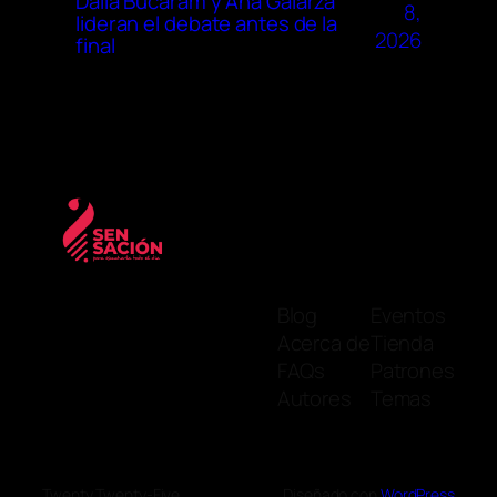
Dalia Bucaram y Ana Galarza
8,
lideran el debate antes de la
2026
final
Blog
Eventos
Acerca de
Tienda
FAQs
Patrones
Autores
Temas
Twenty Twenty-Five
Diseñado con
WordPress