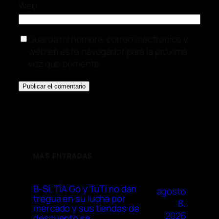
Web
Guarda mi nombre, correo electrónico y
web en este navegador para la próxima
vez que comente.
MÁS ENTRADAS
B-Sí, TÍA Go y TuTi no dan
agosto
tregua en su lucha por
8,
mercado y sus tiendas de
2026
descuento se …