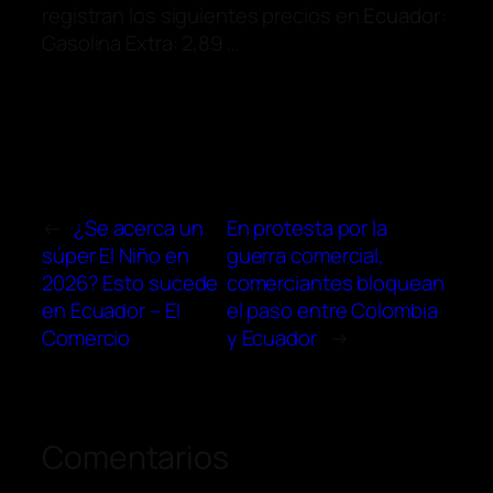
registran los siguientes precios en
Ecuador
:
Gasolina Extra: 2,89 …
←
¿Se acerca un
En protesta por la
súper El Niño en
guerra comercial,
2026? Esto sucede
comerciantes bloquean
en Ecuador – El
el paso entre Colombia
Comercio
y Ecuador
→
Comentarios