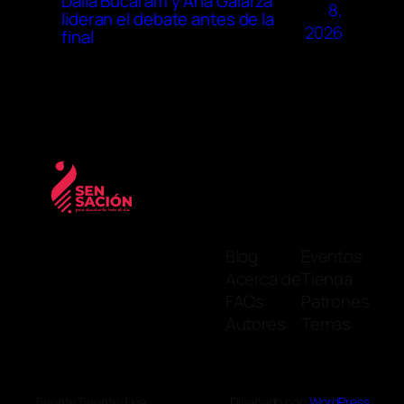
Dalia Bucaram y Ana Galarza
8,
lideran el debate antes de la
2026
final
Blog
Eventos
Acerca de
Tienda
FAQs
Patrones
Autores
Temas
Twenty Twenty-Five
Diseñado con
WordPress