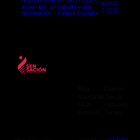
Noboa y Milei firmaron cuatro
agosto
acuerdos, un tratado y una
7, 2026
declaración – Forbes Ecuador
Blog
Eventos
Acerca de
Tienda
FAQs
Patrones
Autores
Temas
Twenty Twenty-Five
Diseñado con
WordPress