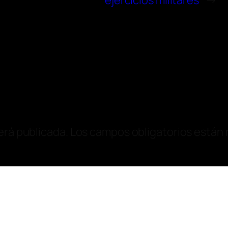
ejercicios militares
→
erá publicada.
Los campos obligatorios están