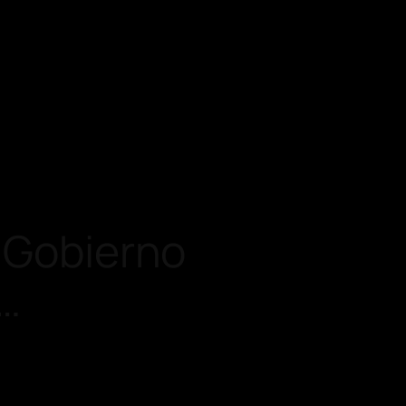
l Gobierno
 …