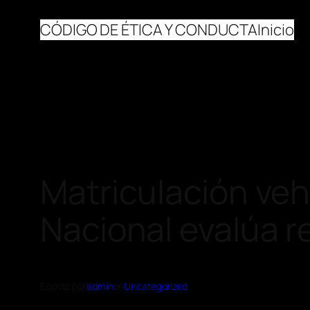
CÓDIGO DE ÉTICA Y CONDUCTA
Inicio
Matriculación veh
Nacional evalúa re
Escrito por
admin
en
Uncategorized