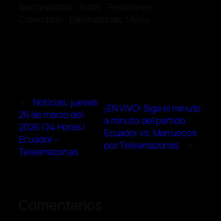
Nacionalidad: : Inicio · Posiciones ·
Calendario ·
Eliminatorias
. Menú.
←
Noticias, jueves
¡EN VIVO! Siga el minuto
26 de marzo del
a minuto del partido
2026 | 24 Horas |
Ecuador vs. Marruecos
Ecuador –
por Teleamazonas
→
Teleamazonas
Comentarios