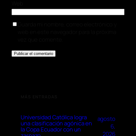
Web
Guarda mi nombre, correo electrónico y
web en este navegador para la próxima
vez que comente.
MÁS ENTRADAS
Universidad Católica logra
agosto
una clasificación agónica en
6,
la Copa Ecuador con un
2026
zarpazo …