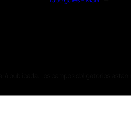
1000 goles – MSN
→
erá publicada.
Los campos obligatorios están