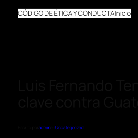
CÓDIGO DE ÉTICA Y CONDUCTA
Inicio
Luis Fernando Ten
clave contra Gua
Escrito por
admin
en
Uncategorized