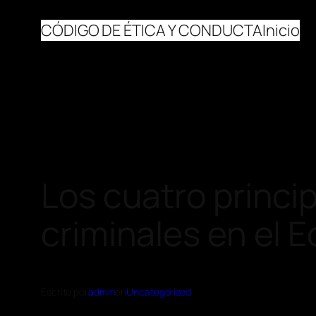
CÓDIGO DE ÉTICA Y CONDUCTA
Inicio
Los cuatro princi
criminales en el E
Escrito por
admin
en
Uncategorized