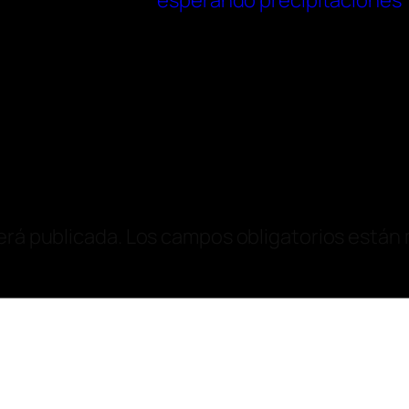
esperando precipitaciones
erá publicada.
Los campos obligatorios están