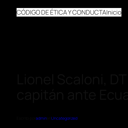
CÓDIGO DE ÉTICA Y CONDUCTA
Inicio
Lionel Scaloni, DT
capitán ante Ecua
Escrito por
admin
en
Uncategorized