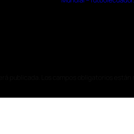
Mundial – futbolecuado
erá publicada.
Los campos obligatorios están