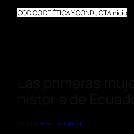
CÓDIGO DE ÉTICA Y CONDUCTA
Inicio
Las primeras muje
historia de Ecuad
Escrito por
admin
en
Uncategorized