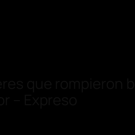
res que rompieron ba
or – Expreso