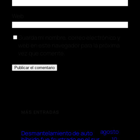
Web
Guarda mi nombre, correo electrónico y
web en este navegador para la próxima
vez que comente.
MÁS ENTRADAS
agosto
Desmantelamiento de auto
10,
híbrido fue frustrado en el sur