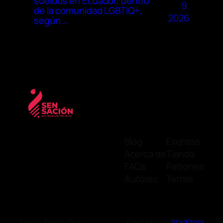
sueldos en Ecuador, dentro
9,
de la comunidad LGBTIQ+,
2026
según …
Blog
Eventos
Acerca de
Tienda
FAQs
Patrones
Autores
Temas
Twenty Twenty-Five
Diseñado con
WordPress