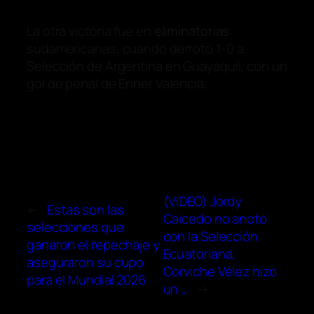
La otra victoria fue en
eliminatorias
sudamericanas, cuando derrotó 1-0 a
Selección de Argentina en Guayaquil, con un
gol de penal de Enner Valencia.
(VIDEO) Jordy
←
Estas son las
Caicedo no anotó
selecciones que
con la Selección
ganaron el repechaje y
Ecuatoriana,
aseguraron su cupo
Corviche Vélez hizo
para el Mundial 2026
un …
→