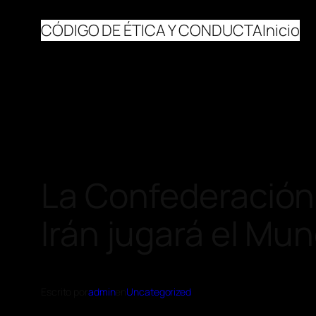
CÓDIGO DE ÉTICA Y CONDUCTA
Inicio
La Confederación 
Irán jugará el Mu
Escrito por
admin
en
Uncategorized