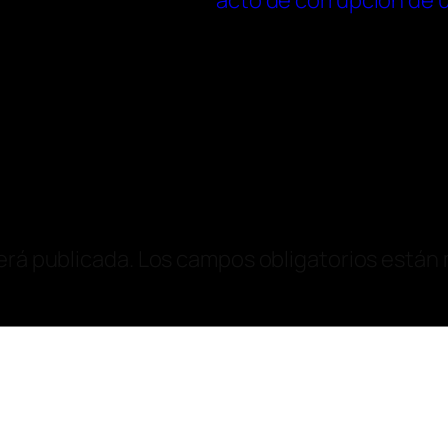
acto de corrupción de 
erá publicada.
Los campos obligatorios están