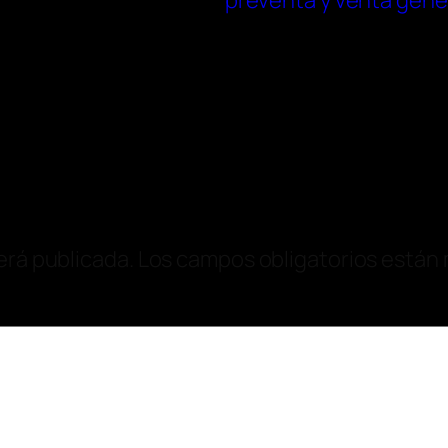
preventa y venta gene
erá publicada.
Los campos obligatorios están