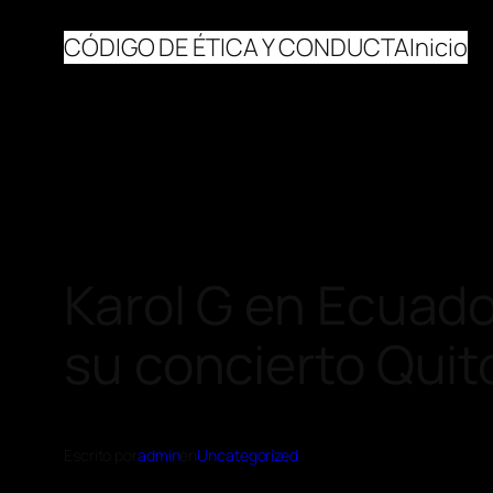
CÓDIGO DE ÉTICA Y CONDUCTA
Inicio
Karol G en Ecuado
su concierto Quit
Escrito por
admin
en
Uncategorized