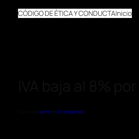
CÓDIGO DE ÉTICA Y CONDUCTA
Inicio
IVA baja al 8% p
Escrito por
admin
en
Uncategorized