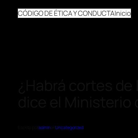
CÓDIGO DE ÉTICA Y CONDUCTA
Inicio
¿Habrá cortes de
dice el Ministerio
Escrito por
admin
en
Uncategorized