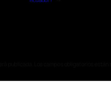
Ecuador?
→
erá publicada.
Los campos obligatorios están