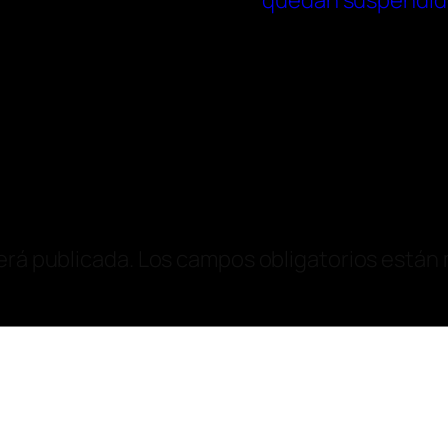
quedan suspendid
erá publicada.
Los campos obligatorios están