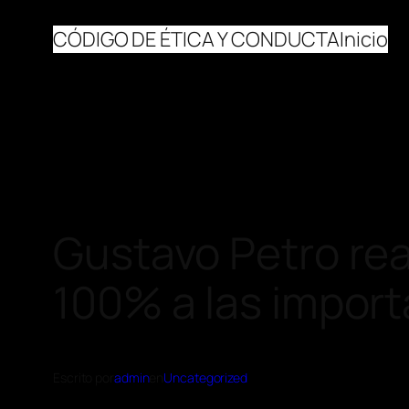
CÓDIGO DE ÉTICA Y CONDUCTA
Inicio
Gustavo Petro rea
100% a las impor
Escrito por
admin
en
Uncategorized