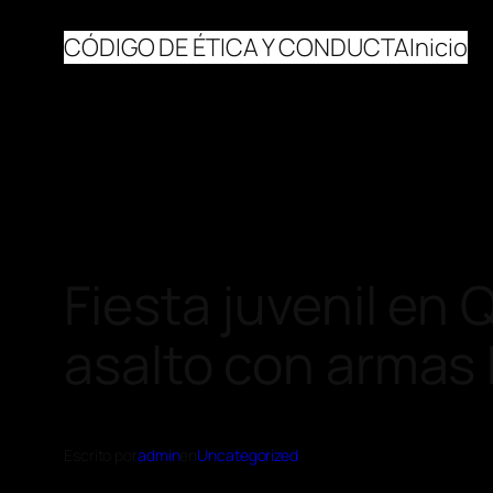
CÓDIGO DE ÉTICA Y CONDUCTA
Inicio
Fiesta juvenil en
asalto con armas 
Escrito por
admin
en
Uncategorized