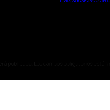
maíz subsidiado de E
erá publicada.
Los campos obligatorios están