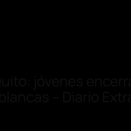
 Quito: jóvenes encer
blancas – Diario Extr