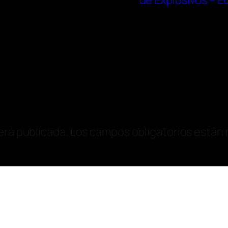
r
de Explosivos – E
erá publicada.
Los campos obligatorios están