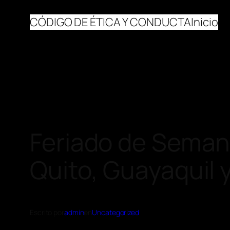
CÓDIGO DE ÉTICA Y CONDUCTA
Inicio
Feriado de Seman
Quito, Guayaquil
Escrito por
admin
en
Uncategorized