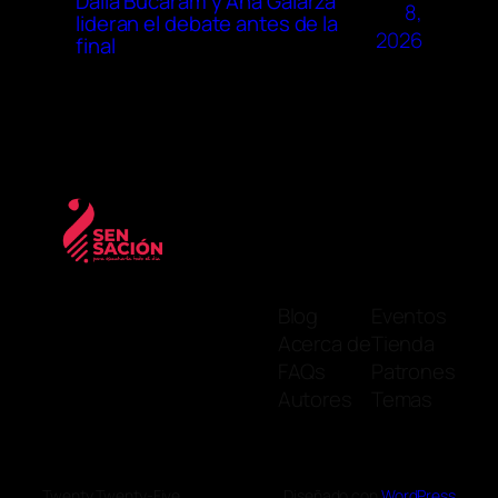
Dalia Bucaram y Ana Galarza
8,
lideran el debate antes de la
2026
final
Blog
Eventos
Acerca de
Tienda
FAQs
Patrones
Autores
Temas
Twenty Twenty-Five
Diseñado con
WordPress