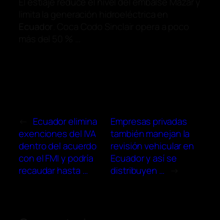
El estiaje reduce el nivel del embalse Mazar y
limita la generación hidroeléctrica en
Ecuador
. Coca Codo Sinclair opera a poco
más del 50 % …
←
Ecuador elimina
Empresas privadas
exenciones del IVA
también manejan la
dentro del acuerdo
revisión vehicular en
con el FMI y podría
Ecuador y así se
recaudar hasta …
distribuyen …
→